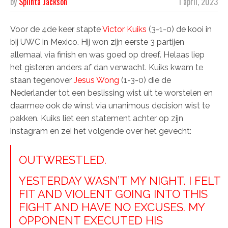
by
Splinta Jackson
1 april, 2023
Voor de 4de keer stapte
Victor Kuiks
(3-1-0) de kooi in
bij UWC in Mexico. Hij won zijn eerste 3 partijen
allemaal via finish en was goed op dreef. Helaas liep
het gisteren anders af dan verwacht. Kuiks kwam te
staan tegenover
Jesus Wong
(1-3-0) die de
Nederlander tot een beslissing wist uit te worstelen en
daarmee ook de winst via unanimous decision wist te
pakken. Kuiks liet een statement achter op zijn
instagram en zei het volgende over het gevecht:
OUTWRESTLED.
YESTERDAY WASN’T MY NIGHT. I FELT
FIT AND VIOLENT GOING INTO THIS
FIGHT AND HAVE NO EXCUSES. MY
OPPONENT EXECUTED HIS