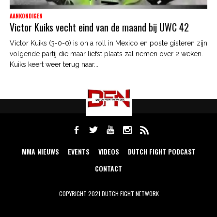
AANKONDIGEN
Victor Kuiks vecht eind van de maand bij UWC 42
Victor Kuiks (3-0-0) is on a roll in Mexico en poste gisteren zijn
volgende partij die maar liefst plaats zal nemen over 2 weken.
Kuiks keert weer terug naar...
MMA NIEUWS
EVENTS
VIDEOS
DUTCH FIGHT PODCAST
CONTACT
COPYRIGHT 2021 DUTCH FIGHT NETWORK