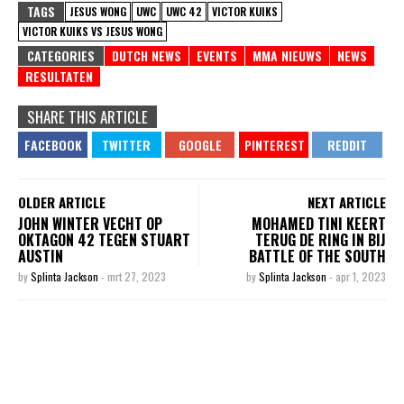
TAGS
JESUS WONG
UWC
UWC 42
VICTOR KUIKS
VICTOR KUIKS VS JESUS WONG
CATEGORIES
DUTCH NEWS
EVENTS
MMA NIEUWS
NEWS
RESULTATEN
SHARE THIS ARTICLE
OLDER ARTICLE
NEXT ARTICLE
JOHN WINTER VECHT OP
MOHAMED TINI KEERT
OKTAGON 42 TEGEN STUART
TERUG DE RING IN BIJ
AUSTIN
BATTLE OF THE SOUTH
by
Splinta Jackson
-
mrt 27, 2023
by
Splinta Jackson
-
apr 1, 2023