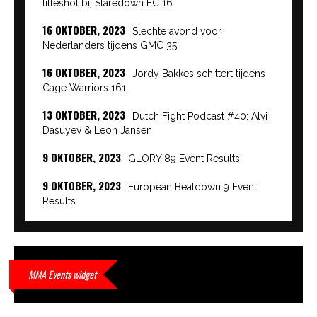
titleshot bij Staredown FC 16
16 OKTOBER, 2023
Slechte avond voor
Nederlanders tijdens GMC 35
16 OKTOBER, 2023
Jordy Bakkes schittert tijdens
Cage Warriors 161
13 OKTOBER, 2023
Dutch Fight Podcast #40: Alvi
Dasuyev & Leon Jansen
9 OKTOBER, 2023
GLORY 89 Event Results
9 OKTOBER, 2023
European Beatdown 9 Event
Results
9 OKTOBER, 2023
Cage Warriors Academy:
Lowlands 7 recap en interviews hier
9 OKTOBER, 2023
Alvi Dasuyev laat weer zien
MMA Events widget
waar hij van gemaakt is…
9 OKTOBER, 2023
Edgar Liparitjan wint via walk-off