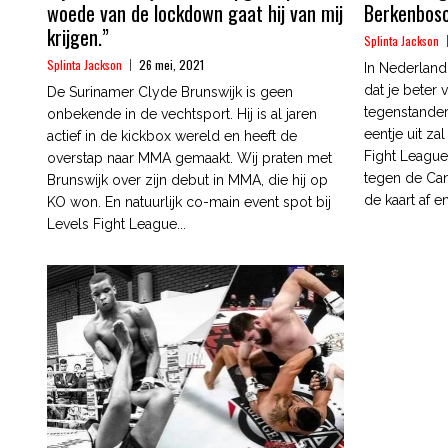
woede van de lockdown gaat hij van mij
Berkenbosc
krijgen.”
Splinta Jackson
Splinta Jackson
26 mei, 2021
In Nederland
dat je bete
De Surinamer Clyde Brunswijk is geen
tegenstanders
onbekende in de vechtsport. Hij is al jaren
eentje uit za
actief in de kickbox wereld en heeft de
Fight Leagu
overstap naar MMA gemaakt. Wij praten met
tegen de Can
Brunswijk over zijn debut in MMA, die hij op
de kaart af e
KO won. En natuurlijk co-main event spot bij
Levels Fight League...