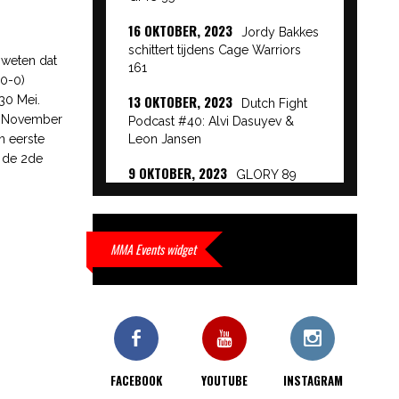
16 OKTOBER, 2023
Jordy Bakkes
schittert tijdens Cage Warriors
 weten dat
161
-0-0)
13 OKTOBER, 2023
30 Mei.
Dutch Fight
in November
Podcast #40: Alvi Dasuyev &
n eerste
Leon Jansen
n de 2de
9 OKTOBER, 2023
GLORY 89
Event Results
9 OKTOBER, 2023
European
Beatdown 9 Event Results
MMA Events widget
9 OKTOBER, 2023
Cage Warriors
Academy: Lowlands 7 recap en
interviews hier
9 OKTOBER, 2023
Alvi Dasuyev
laat weer zien waar hij van
FACEBOOK
YOUTUBE
INSTAGRAM
gemaakt is…