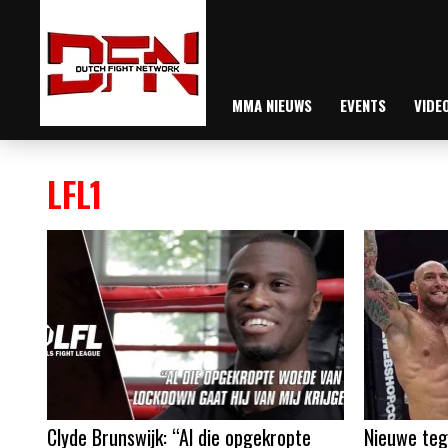
MMA NIEUWS
EVENTS
VIDE
LFL1
Clyde Brunswijk: “Al die opgekropte
Nieuwe teg