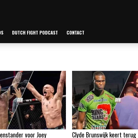
OS
DUTCH FIGHT PODCAST
CONTACT
enstander voor Joey
Clyde Brunswijk keert terug 