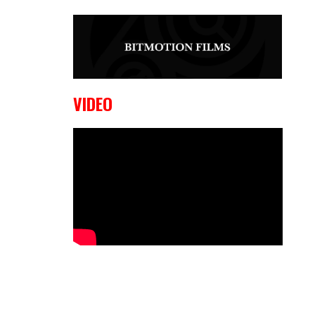
9 OKTOBER, 2023
Edgar
Liparitjan wint via walk-off KO bij
CWA Lowlands 7
VIDEO