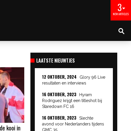
3
NEW ARTICLES
LAATSTE NIEUWTJES
12 OKTOBER, 2024
Glory 96 Live
resultaten en interviews
16 OKTOBER, 2023
Hyram
Rodriguez krijgt een titleshot bij
Staredown FC 16
16 OKTOBER, 2023
Slechte
avond voor Nederlanders tijdens
de kooi in
GMC 35