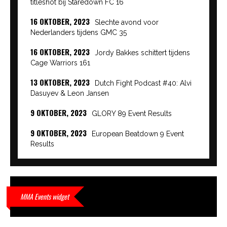
titleshot bij Staredown FC 16
16 OKTOBER, 2023
Slechte avond voor
Nederlanders tijdens GMC 35
16 OKTOBER, 2023
Jordy Bakkes schittert tijdens
Cage Warriors 161
13 OKTOBER, 2023
Dutch Fight Podcast #40: Alvi
Dasuyev & Leon Jansen
9 OKTOBER, 2023
GLORY 89 Event Results
9 OKTOBER, 2023
European Beatdown 9 Event
Results
9 OKTOBER, 2023
Cage Warriors Academy:
Lowlands 7 recap en interviews hier
9 OKTOBER, 2023
Alvi Dasuyev laat weer zien
MMA Events widget
waar hij van gemaakt is…
9 OKTOBER, 2023
Edgar Liparitjan wint via walk-off